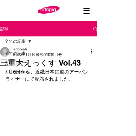
お問い合わせ
記事
全ての記事
artopia6
全ての記事
2020年1月16日
読了時間: 1分
三重大えっくす Vol.43
カテゴリー 1
1月6日から、近畿日本鉄道のアーバン
カテゴリー 2
ライナーにて配布されました。